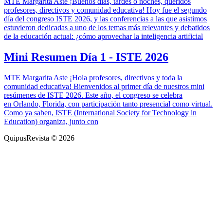
MTE Margarita Aste ¡Buenos días, tardes o noches, queridos
profesores, directivos y comunidad educativa! Hoy fue el segundo
día del congreso ISTE 2026, y las conferencias a las que asistimos
estuvieron dedicadas a uno de los temas más relevantes y debatidos
de la educación actual: ¿cómo aprovechar la inteligencia artificial
Mini Resumen Día 1 - ISTE 2026
MTE Margarita Aste ¡Hola profesores, directivos y toda la
comunidad educativa! Bienvenidos al primer día de nuestros mini
resúmenes de ISTE 2026. Este año, el congreso se celebra
en Orlando, Florida, con participación tanto presencial como virtual.
Como ya saben, ISTE (International Society for Technology in
Education) organiza, junto con
QuipusRevista © 2026