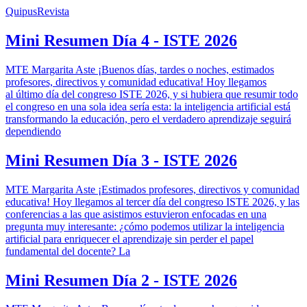
QuipusRevista
Mini Resumen Día 4 - ISTE 2026
MTE Margarita Aste ¡Buenos días, tardes o noches, estimados
profesores, directivos y comunidad educativa! Hoy llegamos
al último día del congreso ISTE 2026, y si hubiera que resumir todo
el congreso en una sola idea sería esta: la inteligencia artificial está
transformando la educación, pero el verdadero aprendizaje seguirá
dependiendo
Mini Resumen Día 3 - ISTE 2026
MTE Margarita Aste ¡Estimados profesores, directivos y comunidad
educativa! Hoy llegamos al tercer día del congreso ISTE 2026, y las
conferencias a las que asistimos estuvieron enfocadas en una
pregunta muy interesante: ¿cómo podemos utilizar la inteligencia
artificial para enriquecer el aprendizaje sin perder el papel
fundamental del docente? La
Mini Resumen Día 2 - ISTE 2026